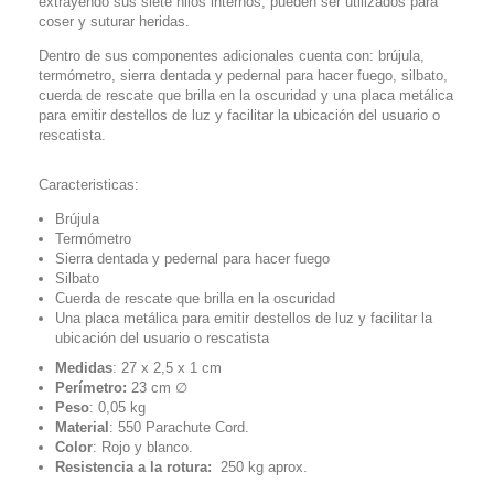
extrayendo sus siete hilos internos, pueden ser utilizados para
coser y suturar heridas.
Dentro de sus componentes adicionales cuenta con: brújula,
termómetro, sierra dentada y pedernal para hacer fuego, silbato,
cuerda de rescate que brilla en la oscuridad y una placa metálica
para emitir destellos de luz y facilitar la ubicación del usuario o
rescatista.
Caracteristicas:
Brújula
Termómetro
Sierra dentada y pedernal para hacer fuego
Silbato
Cuerda de rescate que brilla en la oscuridad
Una placa metálica para emitir destellos de luz y facilitar la
ubicación del usuario o rescatista
Medidas
: 27 x 2,5 x 1 cm
Perímetro:
23 cm ∅
Peso
: 0,05 kg
Material
: 550 Parachute Cord.
Color
: Rojo y blanco.
Resistencia a la rotura:
250 kg aprox.