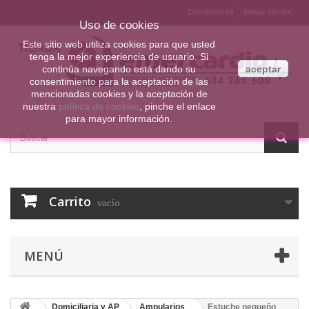
Contáctenos
Iniciar sesión
Uso de cookies
Este sitio web utiliza cookies para que usted
tenga la mejor experiencia de usuario. Si
continúa navegando está dando su
aceptar
consentimiento para la aceptación de las
mencionadas cookies y la aceptación de
nuestra
política de cookies
, pinche el enlace
para mayor información.
Carrito
vacío
MENÚ
Domiciliaria y AP
Ampularios
Estuche pequeño